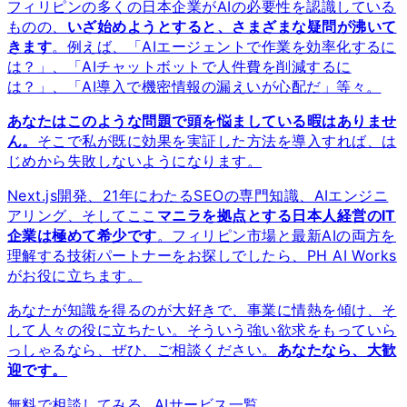
フィリピンの多くの日本企業がAIの必要性を認識している
ものの、
いざ始めようとすると、さまざまな疑問が沸いて
きます
。例えば、「AIエージェントで作業を効率化するに
は？」、「AIチャットボットで人件費を削減するに
は？」、「AI導入で機密情報の漏えいが心配だ」等々。
あなたはこのような問題で頭を悩ましている暇はありませ
ん。
そこで私が既に効果を実証した方法を導入すれば、は
じめから失敗しないようになります。
Next.js開発、
21
年にわたるSEOの専門知識、AIエンジニ
アリング、そしてここ
マニラを拠点とする日本人経営のIT
企業は極めて希少です
。フィリピン市場と最新AIの両方を
理解する技術パートナーをお探しでしたら、PH AI Works
がお役に立ちます。
あなたが知識を得るのが大好きで、事業に情熱を傾け、そ
して人々の役に立ちたい。そういう強い欲求をもっていら
っしゃるなら、ぜひ、ご相談ください。
あなたなら、大歓
迎です。
無料で相談してみる…
AIサービス一覧