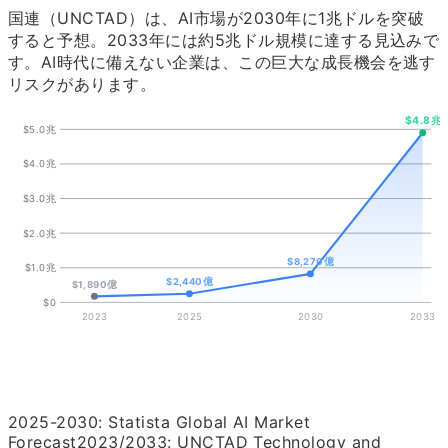
国連（UNCTAD）は、AI市場が2030年に1兆ドルを突破
すると予想。2033年には約5兆ドル規模に達する見込みで
す。AI時代に備えない企業は、この巨大な成長機会を逃す
リスクがあります。
$4.8兆
$5.0兆
$4.0兆
$3.0兆
$2.0兆
$8,270億
$1.0兆
$2,440億
$1,890億
$0
2023
2025
2030
2033
2025-2030: Statista Global AI Market
Forecast
2023/2033: UNCTAD Technology and