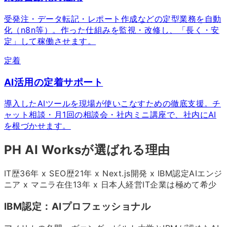
受発注・データ転記・レポート作成などの定型業務を自動
化（n8n等）。作った仕組みを監視・改修し、「長く・安
定」して稼働させます。
定着
AI活用の定着サポート
導入したAIツールを現場が使いこなすための徹底支援。チ
ャット相談・月1回の相談会・社内ミニ講座で、社内にAI
を根づかせます。
PH AI Worksが選ばれる理由
IT歴
36
年 x SEO歴
21
年 x Next.js開発 x IBM認定AIエンジ
ニア x マニラ在住
13
年 x 日本人経営IT企業は極めて希少
IBM認定：AIプロフェッショナル