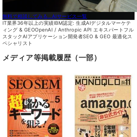
無料で相談してみる…
AIサービス一覧
IT業界36年以上の実績
IBM認定: 生成AIデジタルマーケテ
ィング & GEO
OpenAI / Anthropic API エキスパート
フル
スタックAIアプリケーション開発者
SEO & GEO 最適化ス
ペシャリスト
メディア等掲載履歴（一部）