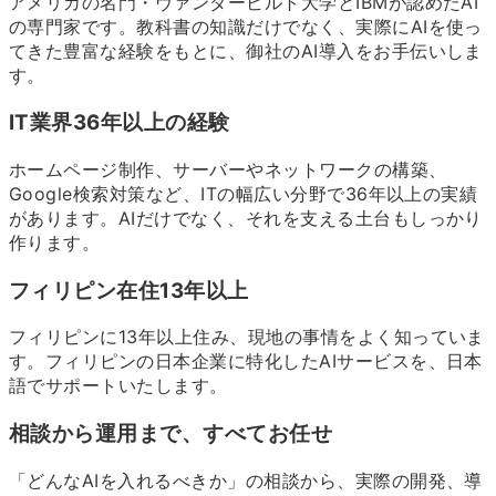
アメリカの名門・ヴァンダービルト大学とIBMが認めたAI
の専門家です。教科書の知識だけでなく、実際にAIを使っ
てきた豊富な経験をもとに、御社のAI導入をお手伝いしま
す。
IT業界
36
年以上の経験
ホームページ制作、サーバーやネットワークの構築、
Google検索対策など、ITの幅広い分野で
36
年以上の実績
があります。AIだけでなく、それを支える土台もしっかり
作ります。
フィリピン在住
13
年以上
フィリピンに
13
年以上住み、現地の事情をよく知っていま
す。フィリピンの日本企業に特化したAIサービスを、日本
語でサポートいたします。
相談から運用まで、すべてお任せ
「どんなAIを入れるべきか」の相談から、実際の開発、導