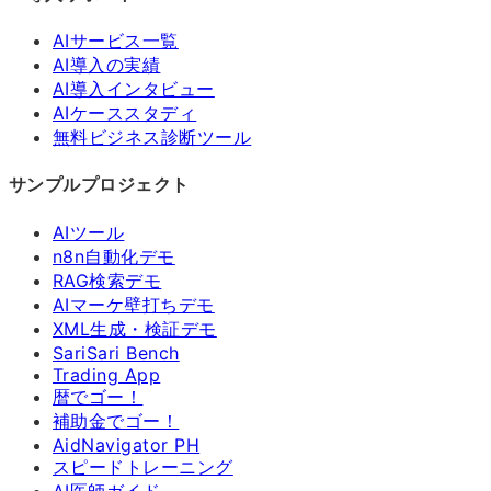
AIサービス一覧
AI導入の実績
AI導入インタビュー
AIケーススタディ
無料ビジネス診断ツール
サンプルプロジェクト
AIツール
n8n自動化デモ
RAG検索デモ
AIマーケ壁打ちデモ
XML生成・検証デモ
SariSari Bench
Trading App
暦でゴー！
補助金でゴー！
AidNavigator PH
スピードトレーニング
AI医師ガイド