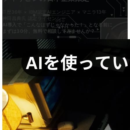
IT歴
36
年 × IBM認定AIエンジニア × マニラ
13
年
神田昌典氏 認定ライセンシー
AI導入で「こんなはずじゃなかった！」となる前に
まずは30分、無料で相談してみませんか？