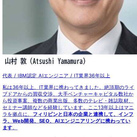
代表 / IBM認定 AIエンジニア / IT業界
36
年以上
私は
36
年以上、IT業界に携わってきました。絶頂期のライ
ブドアからの買収交渉、大手ベンチャーキャピタル数社か
ら投資事案、複数の商業出版、多数のテレビ・雑誌取材、
セミナー講師などを経験しています。ここ
13
年以上はマニ
ラを拠点に、
フィリピンと日本の企業と連携して、インフ
ラ、Web開発、SEO、AIエンジニアリングに携わってい
ます
。