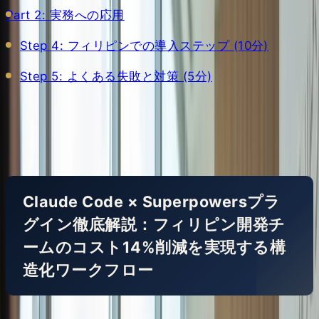
Part 2: 実務への応用
Step 4: フィリピンでの導入ステップ (10分)
Step 5: よくある失敗と対策 (5分)
すべて表示
Claude Code × Superpowersプラ
グイン徹底解説：フィリピン開発チ
ームのコスト14%削減を実現する構
造化ワークフロー