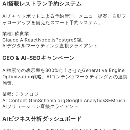
AI搭載レストラン予約システム
AIチャットボットによる予約管理、メニュー提案、自動フ
ォローアップを備えたスマート予約システム。
業種:
飲食業
Claude AI
React
Node.js
PostgreSQL
AIデジタルマーケティング
直接クライアント
GEO & AI-SEOキャンペーン
AI検索での表示率を300%向上させたGenerative Engine
Optimization戦略。AIコンテンツマーケティングとの連携
施策。
業種:
テクノロジー
AI Content Gen
Schema.org
Google Analytics
SEMrush
AIソリューション
直接クライアント
AIビジネス分析ダッシュボード