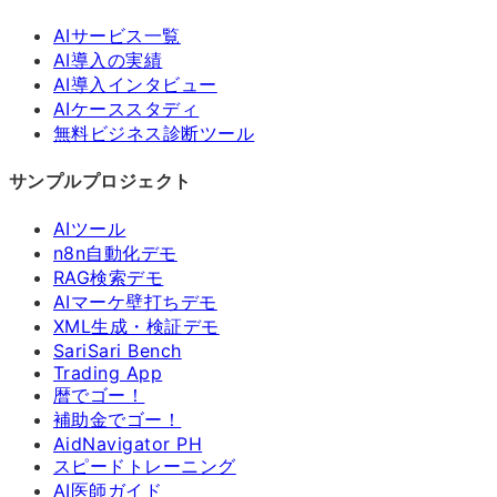
AIサービス一覧
AI導入の実績
AI導入インタビュー
AIケーススタディ
無料ビジネス診断ツール
サンプルプロジェクト
AIツール
n8n自動化デモ
RAG検索デモ
AIマーケ壁打ちデモ
XML生成・検証デモ
SariSari Bench
Trading App
暦でゴー！
補助金でゴー！
AidNavigator PH
スピードトレーニング
AI医師ガイド