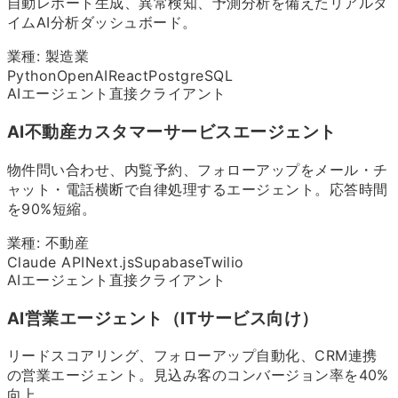
自動レポート生成、異常検知、予測分析を備えたリアルタ
イムAI分析ダッシュボード。
業種:
製造業
Python
OpenAI
React
PostgreSQL
AIエージェント
直接クライアント
AI不動産カスタマーサービスエージェント
物件問い合わせ、内覧予約、フォローアップをメール・チ
ャット・電話横断で自律処理するエージェント。応答時間
を90%短縮。
業種:
不動産
Claude API
Next.js
Supabase
Twilio
AIエージェント
直接クライアント
AI営業エージェント（ITサービス向け）
リードスコアリング、フォローアップ自動化、CRM連携
の営業エージェント。見込み客のコンバージョン率を40%
向上。