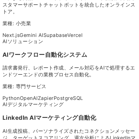
スタマーサポートチャットボットを統合したオンラインス
トア。
業種:
小売業
Next.js
Gemini AI
Supabase
Vercel
AIソリューション
AIワークフロー自動化システム
請求書発行、レポート作成、メール対応をAIで処理するエ
ンドツーエンドの業務プロセス自動化。
業種:
専門サービス
Python
OpenAI
Zapier
PostgreSQL
AIデジタルマーケティング
LinkedIn AIマーケティング自動化
AI生成投稿、パーソナライズされたコネクションメッセー
ジ、ターゲットスコアリング、週次分析によるLinkedInマ