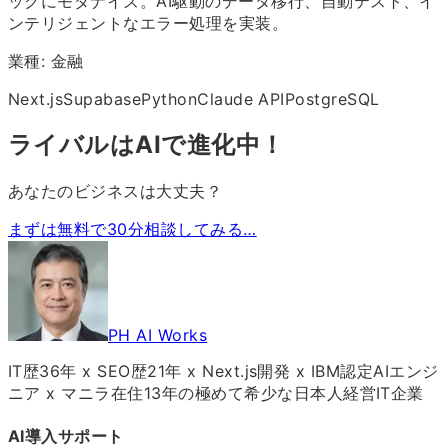
ックにモダナイズ。AI駆動のデータ移行、自動テスト、イ
ンテリジェントなエラー処理を実装。
業種:
金融
Next.js
Supabase
Python
Claude API
PostgreSQL
ライバルはAIで進化中！
あなたのビジネスは大丈夫？
まずは無料で30分相談してみる…
PH AI Works
IT歴36年 x SEO歴21年 x Next.js開発 x IBM認定AIエンジ
ニア x マニラ在住13年の極めて希少な日本人経営IT企業
AI導入サポート