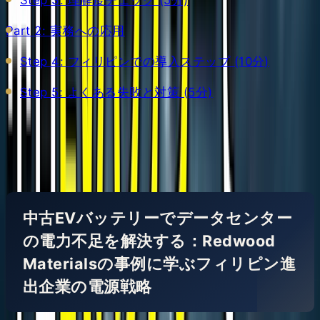
Step 3: 理解度チェック (5分)
Part 2: 実務への応用
Step 4: フィリピンでの導入ステップ (10分)
Step 5: よくある失敗と対策 (5分)
すべて表示
中古EVバッテリーでデータセンター
の電力不足を解決する：Redwood
Materialsの事例に学ぶフィリピン進
出企業の電源戦略