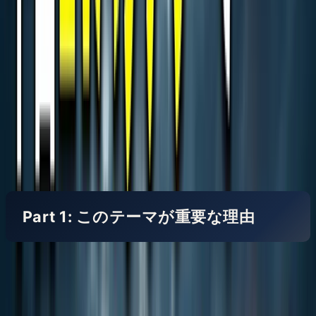
米Redwood Materialsの中古EVバッテリー再利用事例
を読み解き、フィリピンで電力不足や停電に悩む日本
企業が取れる蓄電と再エネ活用の選択肢を整理しま
す。
Part 1: このテーマが重要な理由
Step 1: フィリピンビジネスでの背景 (3分)