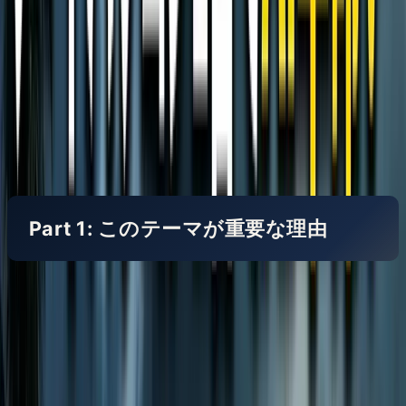
う使うか。Googleのオープンソースモデルを、フィリ
ピン拠点の業務と個人情報保護の観点から日本企業向
けに解説します。
Part 1: このテーマが重要な理由
Step 1: フィリピンビジネスでの背景 (3分)
フィリピンでは、地域や時間帯によって通信が不安定
になることがあります。停電や回線の混雑で、クラウ