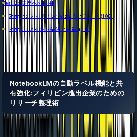
Part 2: 実務への応用
Step 4: フィリピンでの導入ステップ (10分)
Step 5: よくある失敗と対策 (5分)
すべて表示
NotebookLMの自動ラベル機能と共
有強化:フィリピン進出企業のための
リサーチ整理術
GoogleのAIノートブック「NotebookLM」が新しく追