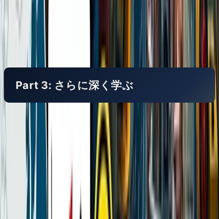
た。
Part 3: さらに深く学ぶ
Step 6: 関連する技術用語 (5分)
産業用ロボット（industrial robot）は、工場の組立ラ
インなどで部品の取り付けや運搬を自動で行う機械の
腕のことです。これは、人の代わりに重い物を持った
り同じ作業を正確に繰り返したりする力持ちの機械の